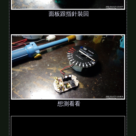
面板跟指針裝回
想測看看
V
i