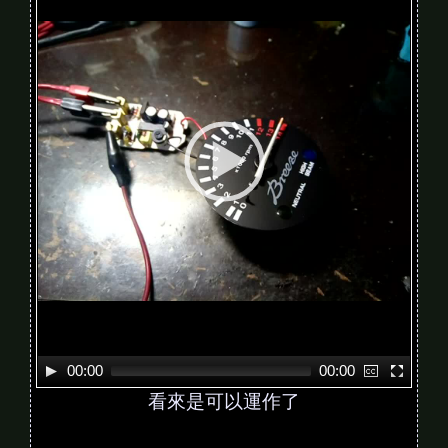
d
e
o
P
l
a
y
e
r
00:00
00:00
看來是可以運作了