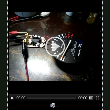
i
d
e
o
P
l
a
y
e
r
00:00
00:00
嗯…