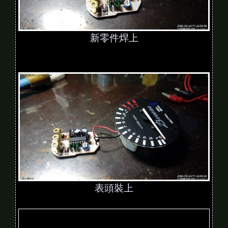
新零件焊上
表頭裝上
V