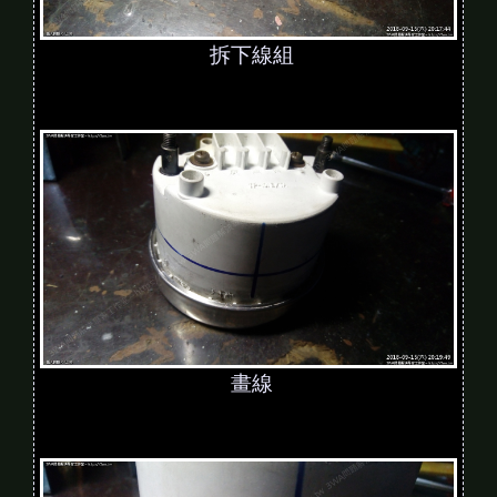
拆下線組
畫線