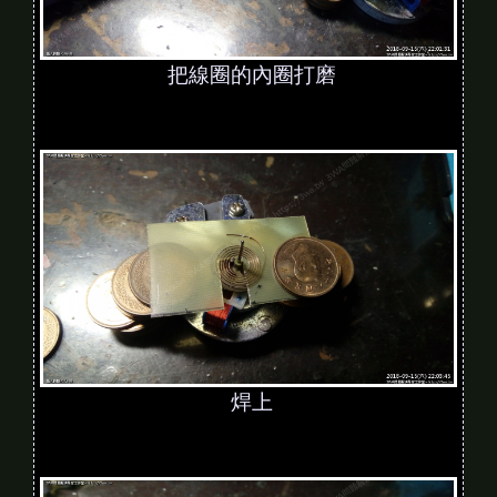
把線圈的內圈打磨
焊上