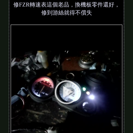
修FZR轉速表這個老品，換機板零件還好，
修到游絲就得不償失
V
i
d
e
o
P
l
a
y
e
r