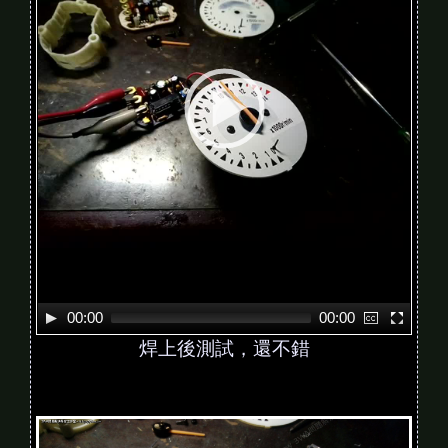
o
P
l
a
y
e
r
00:00
00:00
焊上後測試，還不錯