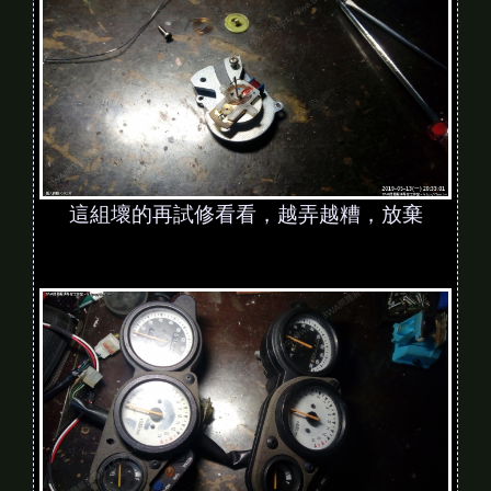
這組壞的再試修看看，越弄越糟，放棄