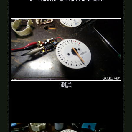
測試
V
i
d
e