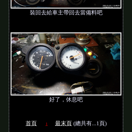
裝回去給車主帶回去當備料吧
好了，休息吧
首頁
最末頁
(總共有...1頁)
1