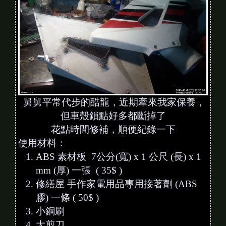
舅舅平常代步的酷龍，近期牽來我家保養，
但車殼鎖點好多都斷掉了
花點時間修補，順便紀錄一下
使用材料：
ABS 素材板 7公分(寬) x 1 公尺 (長) x 1
mm (厚) 一張 ( 35$ )
修繕屋 手作家電用品專用接著劑 (ABS
膠) 一條 ( 50$ )
小銅刷
大剪刀