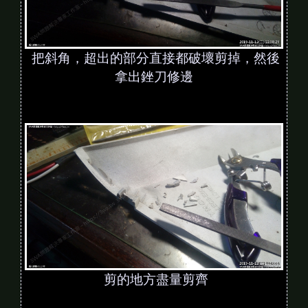
把斜角，超出的部分直接都破壞剪掉，然後
拿出銼刀修邊
剪的地方盡量剪齊