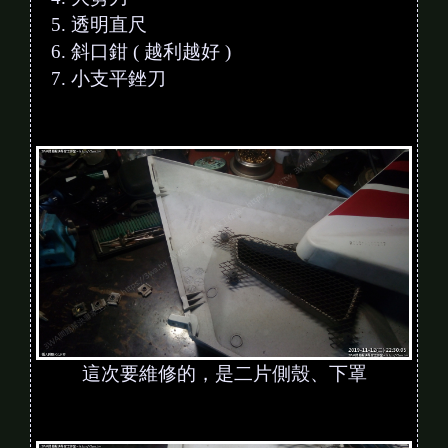
透明直尺
斜口鉗 ( 越利越好 )
小支平銼刀
這次要維修的，是二片側殼、下罩