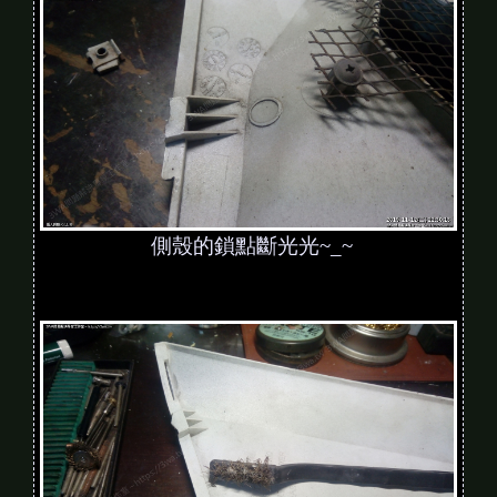
側殼的鎖點斷光光~_~