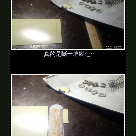
真的是斷一堆腳~_~