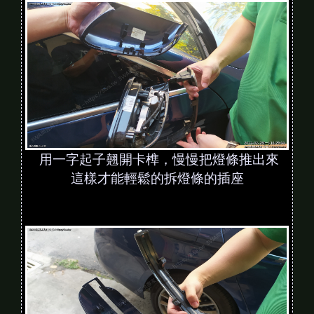
用一字起子翹開卡榫，慢慢把燈條推出來
這樣才能輕鬆的拆燈條的插座