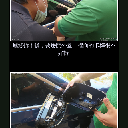
螺絲拆下後，要掰開外蓋，裡面的卡榫很不
好拆