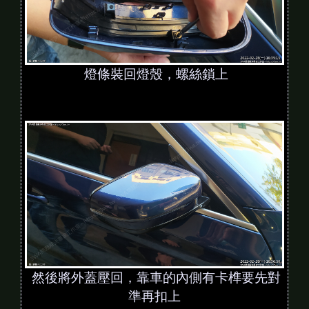
燈條裝回燈殼，螺絲鎖上
然後將外蓋壓回，靠車的內側有卡榫要先對
準再扣上