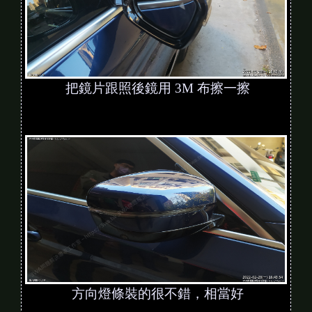
把鏡片跟照後鏡用 3M 布擦一擦
方向燈條裝的很不錯，相當好