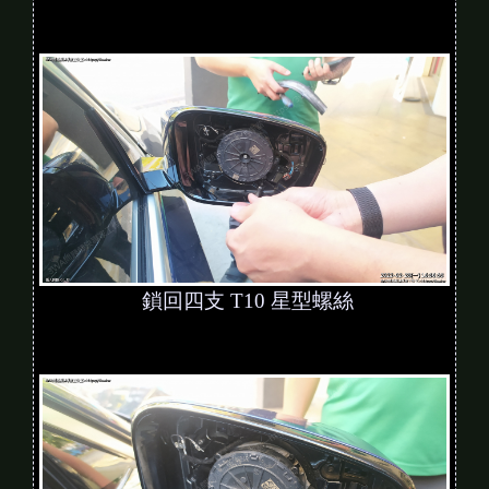
鎖回四支 T10 星型螺絲