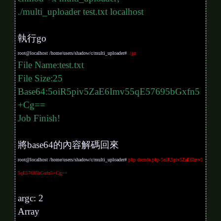
./multi_uploader test.txt localhost
執行go
root@localhost /home/users/shadow/c/multi_uploader#
./go
File Name:
test.txt
File Size:25
Base64:
5oiR5piv5ZaE6Imv55qE57695bGxfn5
+Cg==
Job Finish!
將base64的內容解碼回來
root@localhost /home/users/shadow/c/multi_uploader#
php decode.php 5oiR5piv5ZaE6Imv5
5qE57695bGxfn5+Cg==
argc: 2
Array