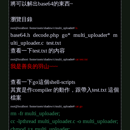
將可以解出base64的東西~
瀏覽目錄
root@localhost /home/users/shadow/c/multi_uploader#
ls
base64.h decode.php go* multi_uploader* m
ulti_uploader.c test.txt
查看一下test.txt 的內容
root@localhost /home/users/shadow/c/multi_uploader#
cat test.txt
我是善良的羽山~~~
查看一下go這個shell-scripts
其實是作compiler 的動作，跟帶入test.txt 這個
檔案
root@localhost /home/users/shadow/c/multi_uploader#
cat go
rm -fr multi_uploader;
cc -lpthread multi_uploader.c -o multi_uploader;
chmod +x multi_uploader;