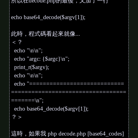
所以在decode.php的最後，又加了一行
echo base64_decode($argv[1]);
此時，程式碼看起來就像...
＜？
echo "\n\n";
echo "argc: {$argc}\n";
print_r($argv);
echo "\n\n";
echo "============================
==================================
=======\n";
echo base64_decode($argv[1]);
？＞
這時，如果我 php decode.php [base64_codes]