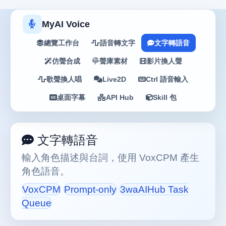
MyAI Voice
總覽工作台
語音轉文字
文字轉語音
仿聲合成
聲庫素材
影片換人聲
歌聲換人唱
Live2D
Ctrl 語音輸入
桌面字幕
API Hub
Skill 包
文字轉語音
輸入角色描述與台詞，使用 VoxCPM 產生
角色語音。
VoxCPM
Prompt-only
3waAIHub Task
Queue