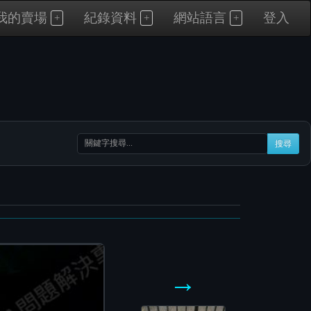
我的賣場
紀錄資料
網站語言
登入
搜尋
→