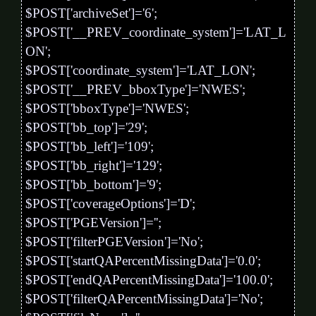
$POST['archiveSet']='6';
$POST['__PREV_coordinate_system']='LAT_L
ON';
$POST['coordinate_system']='LAT_LON';
$POST['__PREV_bboxType']='NWES';
$POST['bboxType']='NWES';
$POST['bb_top']='29';
$POST['bb_left']='109';
$POST['bb_right']='129';
$POST['bb_bottom']='9';
$POST['coverageOptions']='D';
$POST['PGEVersion']='';
$POST['filterPGEVersion']='No';
$POST['startQAPercentMissingData']='0.0';
$POST['endQAPercentMissingData']='100.0';
$POST['filterQAPercentMissingData']='No';