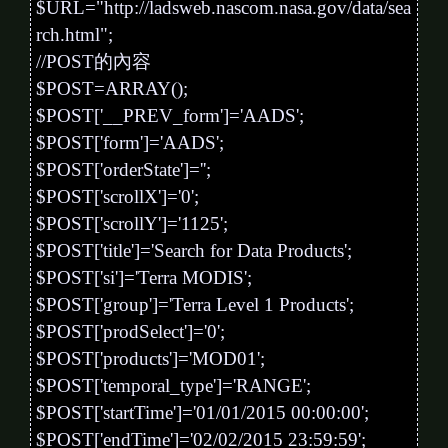
$URL="http://ladsweb.nascom.nasa.gov/data/sea
rch.html";
//POST的內容
$POST=ARRAY();
$POST['__PREV_form']='AADS';
$POST['form']='AADS';
$POST['orderState']='';
$POST['scrollX']='0';
$POST['scrollY']='1125';
$POST['title']='Search for Data Products';
$POST['si']='Terra MODIS';
$POST['group']='Terra Level 1 Products';
$POST['prodSelect']='0';
$POST['products']='MOD01';
$POST['temporal_type']='RANGE';
$POST['startTime']='01/01/2015 00:00:00';
$POST['endTime']='02/02/2015 23:59:59';