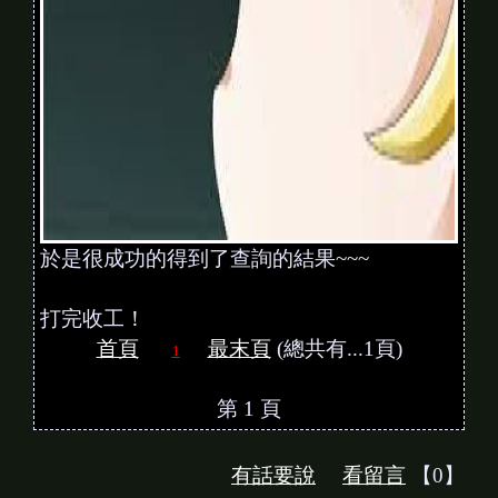
於是很成功的得到了查詢的結果~~~
打完收工！
首頁
最末頁
(總共有...1頁)
1
第 1 頁
有話要說
看留言
【0】