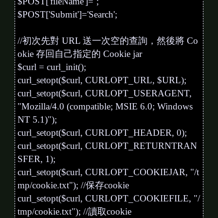
$POST['fileName']='';
$POST['Submit']='Search';
//初次先對 URL 送一次空的查詢，然後將 Co
okie 存回自己指定的 Cookie jar
$curl = curl_init();
curl_setopt($curl, CURLOPT_URL, $URL);
curl_setopt($curl, CURLOPT_USERAGENT,
"Mozilla/4.0 (compatible; MSIE 6.0; Windows
NT 5.1)");
curl_setopt($curl, CURLOPT_HEADER, 0);
curl_setopt($curl, CURLOPT_RETURNTRAN
SFER, 1);
curl_setopt($curl, CURLOPT_COOKIEJAR, "/t
mp/cookie.txt"); //保存cookie
curl_setopt($curl, CURLOPT_COOKIEFILE, "/
tmp/cookie.txt"); //讀取cookie