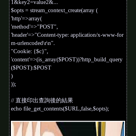
1&key2=value2&...
$opts = stream_context_create(array (
'http'=>array(
'method'=>"POST",
'header'=>"Content-type: application/x-www-for
m-urlencoded\r\n".
"Cookie: {$c}",
'content'=>(is_array($POST))?http_build_query
($POST):$POST
)
));
// 直接印出查詢後的結果
echo file_get_contents($URL,false,$opts);