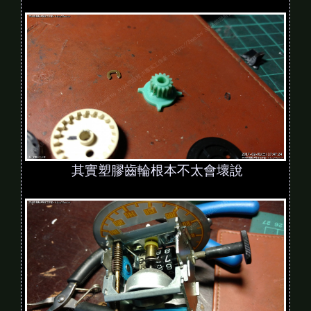
其實塑膠齒輪根本不太會壞說