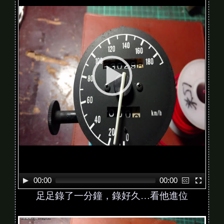
e
o
P
l
a
y
e
r
00:00
00:00
足足錄了一分鐘，錄好久…看他進位