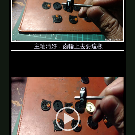
主軸清好，齒輪上去要這樣
V
i
d
e
o
P
l
a
y
e