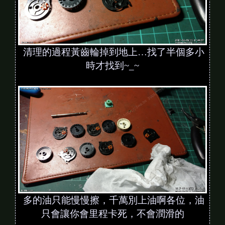
清理的過程黃齒輪掉到地上…找了半個多小
時才找到~_~
多的油只能慢慢擦，千萬別上油啊各位，油
只會讓你會里程卡死，不會潤滑的