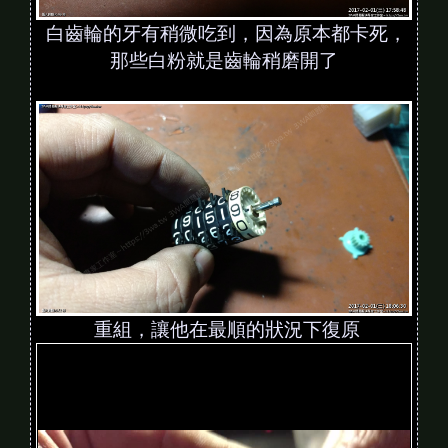
白齒輪的牙有稍微吃到，因為原本都卡死，
那些白粉就是齒輪稍磨開了
重組，讓他在最順的狀況下復原
V
i
d
e