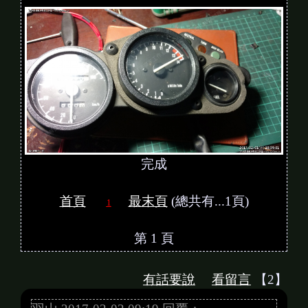
完成
首頁
最末頁
(總共有...1頁)
1
第 1 頁
有話要說
看留言
【2】