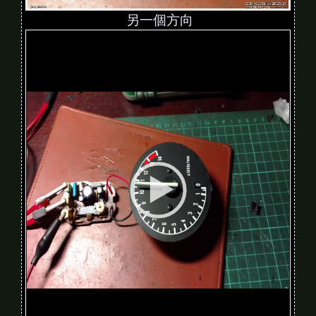
另一個方向
V
i
d
e
o
P
l
a
y
e
r