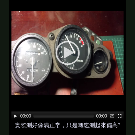
d
e
o
P
l
a
y
e
r
00:00
00:00
實際測好像滿正常，只是轉速測起來偏高?