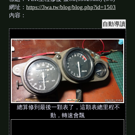
網址：
https://3wa.tw/blog/blog.php?id=1503
內容：
總算修到最後一顆表了，這顆表總里程不
動，轉速會飄
V
i