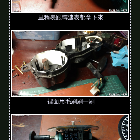
里程表跟轉速表都拿下來
裡面用毛刷刷一刷