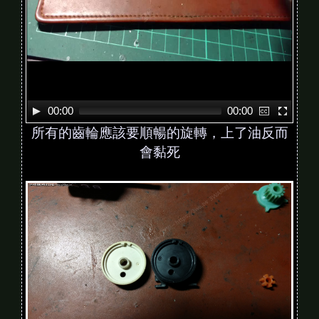
r
00:00
00:00
所有的齒輪應該要順暢的旋轉，上了油反而
會黏死