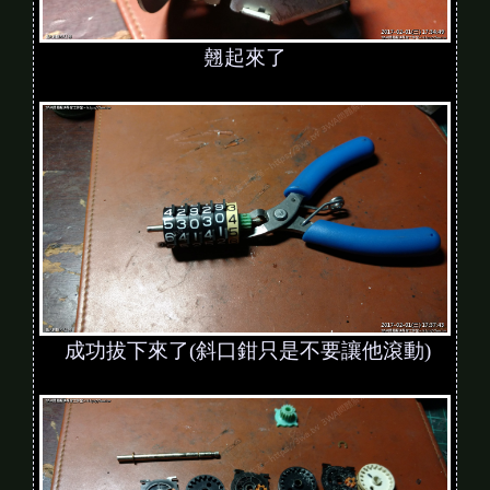
翹起來了
成功拔下來了(斜口鉗只是不要讓他滾動)