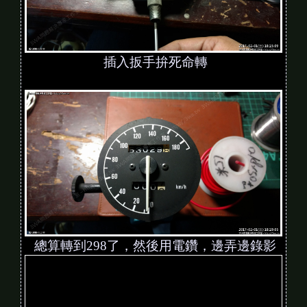
插入扳手拚死命轉
總算轉到298了，然後用電鑽，邊弄邊錄影
V
i
d