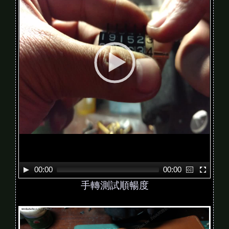
o
P
l
a
y
e
r
00:00
00:00
手轉測試順暢度