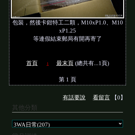
包裝，然後卡鉗特工二顆，M10xP1.0、M10
xP1.25
等連假結束郵局有開再寄了
首頁
最末頁
(總共有...1頁)
1
第 1 頁
有話要說
看留言
【0】
其他分類