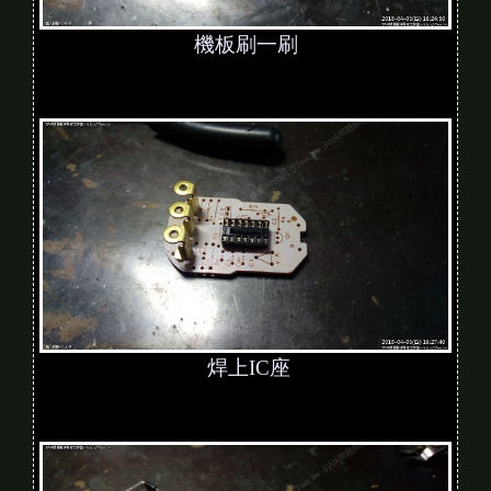
機板刷一刷
焊上IC座