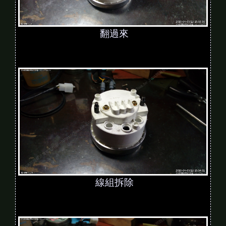
翻過來
線組拆除