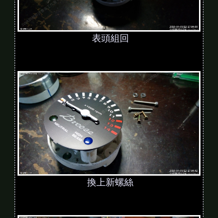
表頭組回
換上新螺絲