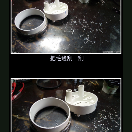
把毛邊刮一刮