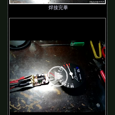
焊接完畢
V
i
d
e
o
P
l
a
y
e
r