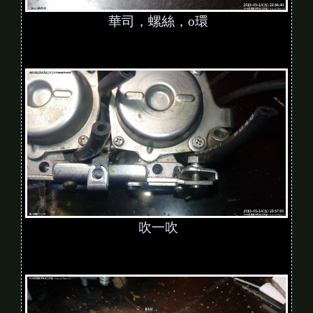
華司，螺絲，o環
吹一吹