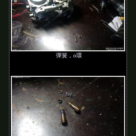
彈簧，o環