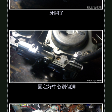
牙開了
固定好中心鑽個洞