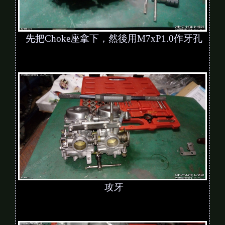
先把Choke座拿下，然後用M7xP1.0作牙孔
攻牙