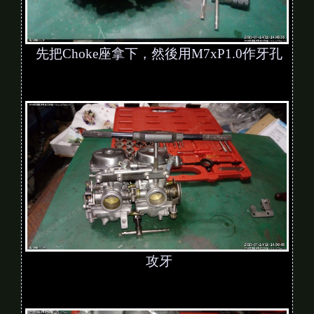
先把Choke座拿下，然後用M7xP1.0作牙孔
攻牙