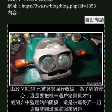
網址：
https://3wa.tw/blog/blog.php?id=1853
內容：
由於 VR150 已被舅舅強行收編，為了騎的安
心，還是要把機車過戶給舅舅才行
經過台中監理站的阻擾，還是被逼得弄一組
原廠雙圓燈頭罩回來過戶