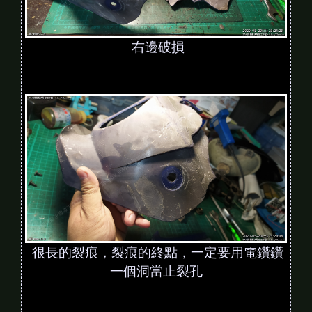
右邊破損
很長的裂痕，裂痕的終點，一定要用電鑽鑽
一個洞當止裂孔