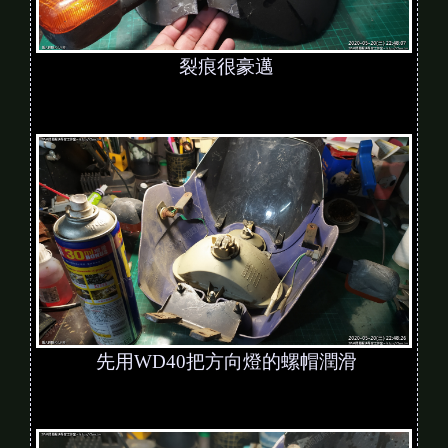
裂痕很豪邁
先用WD40把方向燈的螺帽潤滑