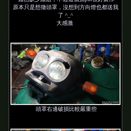
原本只是想徵頭罩，沒想到方向燈也都送我
了 ^_^
大感激
頭罩右邊破損比較嚴重些