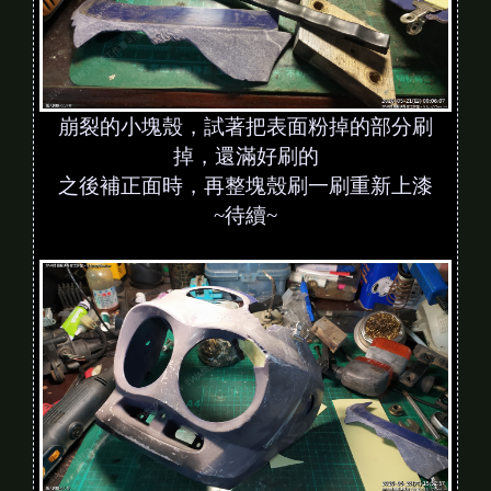
崩裂的小塊殼，試著把表面粉掉的部分刷
掉，還滿好刷的
之後補正面時，再整塊殼刷一刷重新上漆
~待續~