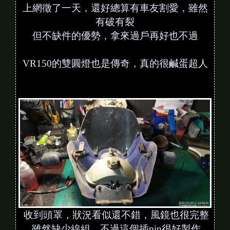
上網徵了一天，還好總算有車友割愛，雖然
有破有裂
但不缺件的優勢，拿來過戶再好也不過
VR150的雙圓燈也是傳奇，真的很鹹蛋超人
收到頭罩，狀況看似還不錯，風鏡也很完整
雖然缺少線組，不過這個插pin很好製作