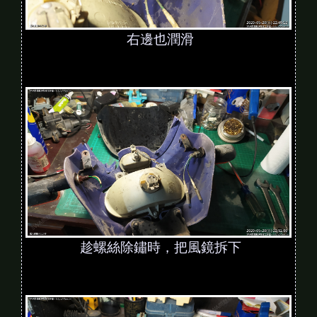
右邊也潤滑
趁螺絲除鏽時，把風鏡拆下