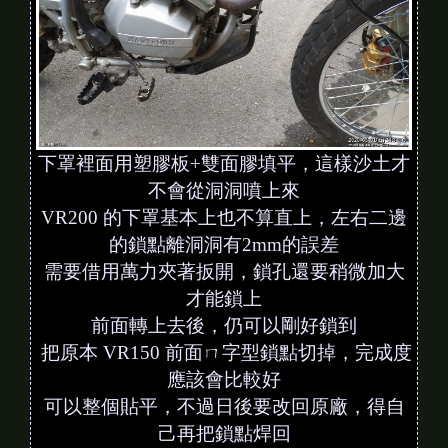
下罩裡面用塑膠板+雙面膠填平，這樣沙土才
不會從洞洞噴上來
VR200 的下罩基本上也不算直上，左右二邊
的鎖點離洞洞有2mm的誤差
需要借用萬力夾著扳開，鎖孔還要稍微加大
才能鎖上
前面轉上去後，仍可以剛好鎖到
把原本 VR150 前面ㄇ字型鎖點切掉，完成度
應該會比較好
可以整個貼平，不過日後要改回原廠，得自
己再把鎖點焊回