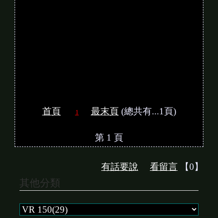
首頁
最末頁
(總共有...1頁)
1
第 1 頁
有話要說
看留言
【0】
其他分類