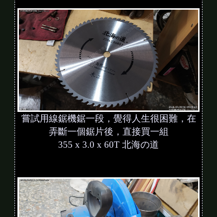
嘗試用線鋸機鋸一段，覺得人生很困難，在
弄斷一個鋸片後，直接買一組
355 x 3.0 x 60T 北海の道