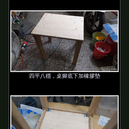
四平八穩，桌腳底下加橡膠墊