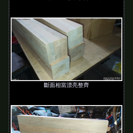
斷面相當漂亮整齊