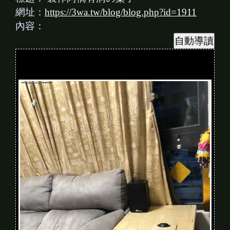
網址：
https://3wa.tw/blog/blog.php?id=1911
內容：