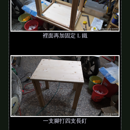
裡面再加固定 L 鐵
一支腳打四支長釘