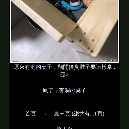
原來有洞的桌子，翻開後臭鞋子要這樣拿...
囧>
瘋了，有洞の桌子
首頁
最末頁
(總共有...1頁)
1