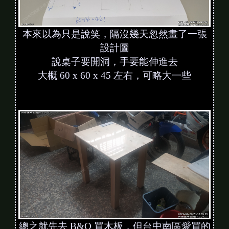
本來以為只是說笑，隔沒幾天忽然畫了一張
設計圖
說桌子要開洞，手要能伸進去
大概 60 x 60 x 45 左右，可略大一些
總之就先去 B&Q 買木板，但台中南區愛買的