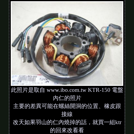
此照片是取自 www.ibo.com.tw KTR-150 電盤
內仁的照片
主要的差異可能在螺絲開洞的位置、橡皮跟
接線
改天如果羽山的仁內燒掉的話，就買一組ktr
的回來改看看