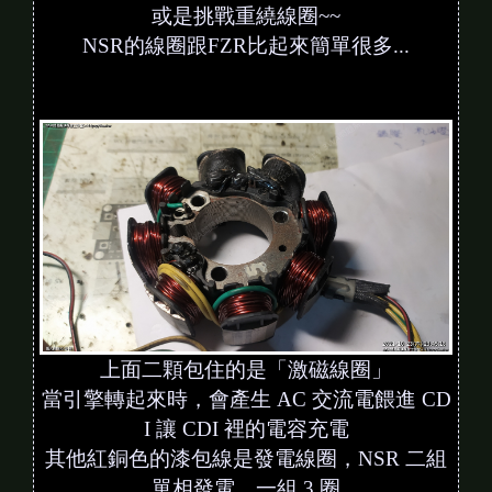
或是挑戰重繞線圈~~
NSR的線圈跟FZR比起來簡單很多...
上面二顆包住的是「激磁線圈」
當引擎轉起來時，會產生 AC 交流電餵進 CD
I 讓 CDI 裡的電容充電
其他紅銅色的漆包線是發電線圈，NSR 二組
單相發電，一組 3 圈