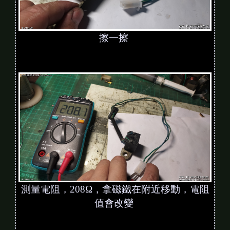
擦一擦
測量電阻，208Ω，拿磁鐵在附近移動，電阻
值會改變