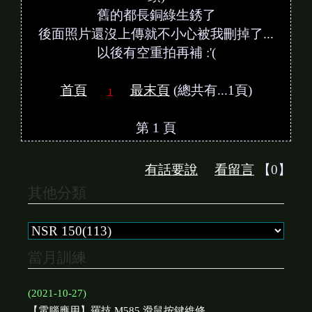
舊的都長銅綠生銹了
後面照片還沒上傳就不小心被我刪掉了...
以後有空重拍再補 :'(
首頁
最末頁
(總共有...1頁)
1
第 1 頁
有話要說
看留言
【0】
其他分類
當月訓練
(2021-10-27)
【電腦應用】羅技 M585 滑鼠按鍵維修