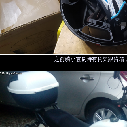
之前騎小雲豹時有貨架跟貨箱