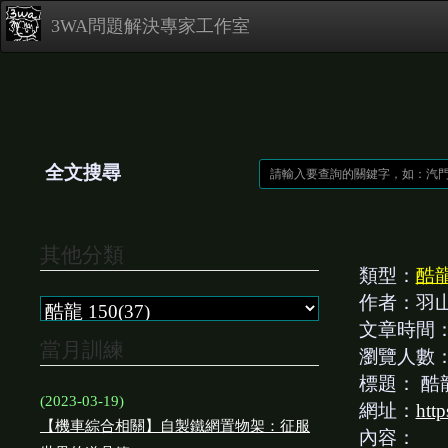
3WA問題解決專家工作室
全文搜尋
其他分類
類型：
酷龍
作者：羽
文章時間
當月訓練
瀏覽人數
標題：
酷
(2023-03-19)
網址：
htt
【機車綜合相關】自製鐵網置物架：征服
內容：