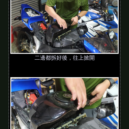
二邊都拆好後，往上掀開