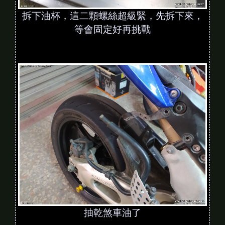
拆下油杯，這二顆螺絲超級緊，先拆下來，
等會固定好再挑戰
抽乾煞車油了