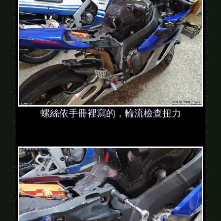
螺絲依手冊裡寫的，輪流檢查扭力