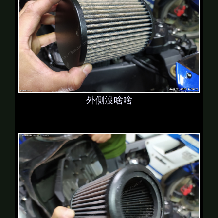
外側沒啥啥