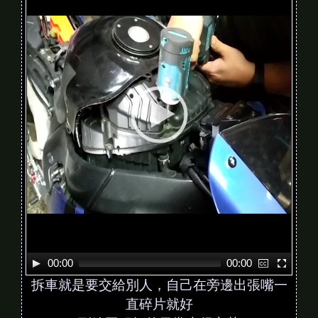
d
e
o
P
l
a
y
e
r
00:00
00:00
拆車就是要交給別人，自己在旁邊出張嘴一
直碎片就好