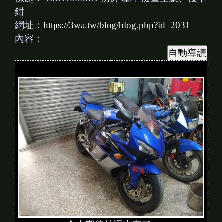
鉗
網址：
https://3wa.tw/blog/blog.php?id=2031
內容：