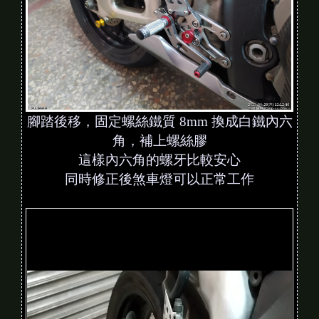
腳踏後移，固定螺絲鐵質 8mm 換成白鐵內六
角，補上螺絲膠
這樣內六角的螺牙比較安心
同時修正後煞車燈可以正常工作
V
i
d
e
o
P