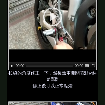
l
a
y
e
r
00:00
00:00
拉線的角度修正一下，然後煞車開關噴點wd4
0潤滑
修正後可以正常點燈