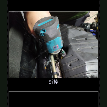
拆掉
V
i