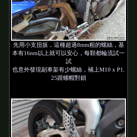
先用小支扭扳，這種超過8mm粗的螺絲，基
本有16nm以上就可以安心，每顆都輪流試一
試
也意外發現副車架有少螺絲，補上M10 x P1.
25跟螺帽對鎖