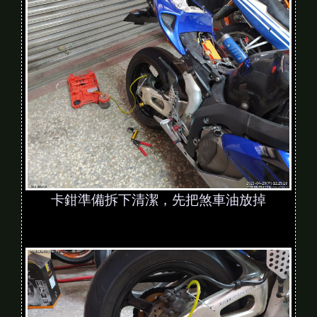
卡鉗準備拆下清潔，先把煞車油放掉