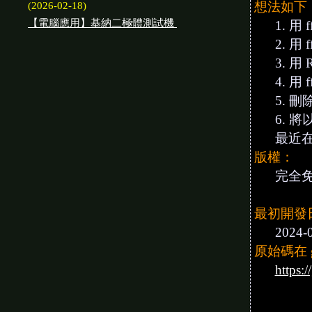
想法如下
(2026-02-18)
【電腦應用】基納二極體測試機
1. 用
2. 用
3. 用
4. 
5. 
6. 
最近在
版權：
完全免費
最初開發
2024-
原始碼在 gi
https: