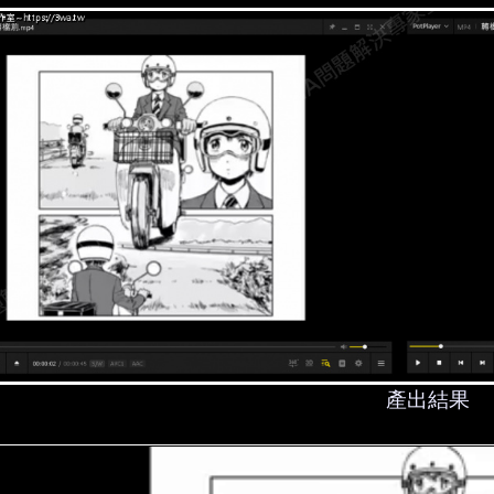
產出結果
V
i