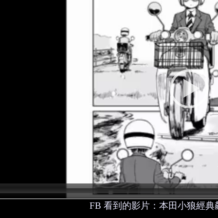
d
e
o
P
l
a
y
e
r
FB 看到的影片：本田小狼經