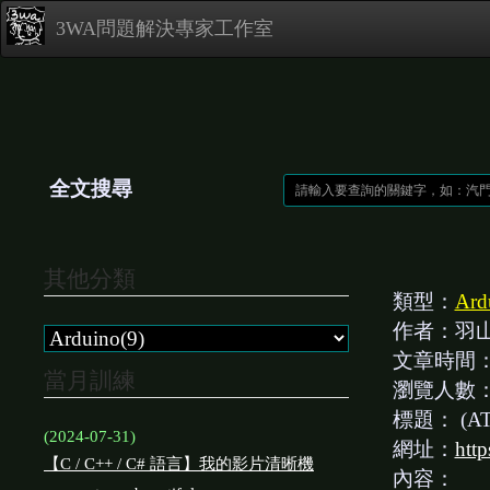
3WA問題解決專家工作室
全文搜尋
其他分類
類型：
Ard
作者：羽
文章時間
當月訓練
瀏覽人數
標題：
(
(2024-07-31)
網址：
htt
【C / C++ / C# 語言】我的影片清晰機
內容：