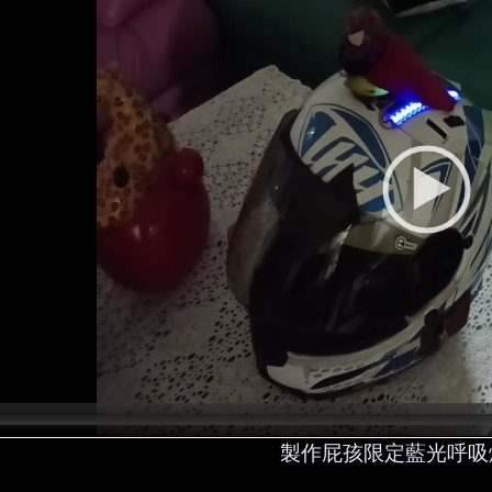
d
e
o
P
l
a
y
e
r
製作屁孩限定藍光呼吸