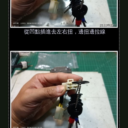
從凹點插進去左右扭，邊扭邊拉線