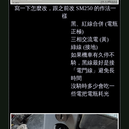
寫一下怎麼改，跟之前改 SM250 的作法一
樣
黑、紅線合併 (電瓶
正極)
三相交流電 (黃)
綠線 (接地)
如果機車有久停不
騎，黑線最好是接
「電門線」避免長
時間
沒騎時多少會吃一
些電把電瓶耗光