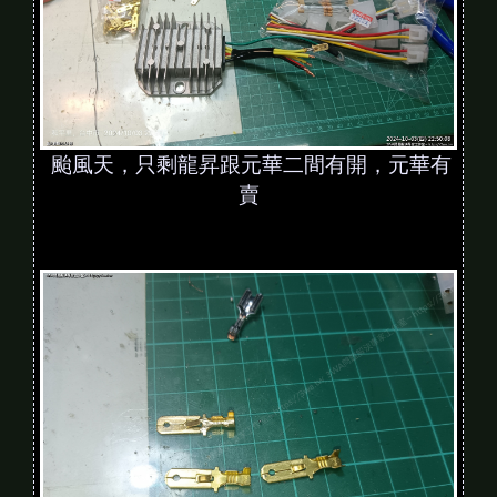
颱風天，只剩龍昇跟元華二間有開，元華有
賣