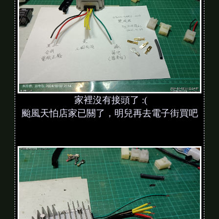
家裡沒有接頭了 :(
颱風天怕店家已關了，明兒再去電子街買吧