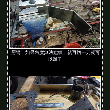
掰彎，如果角度無法繼續，就再切一刀就可
以掰了