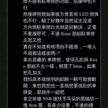
燈不能有駐車燈的功能，貼膠帶也不
行
然後牌照燈如果後方會直視 LED 燈珠
也不行，驗了好幾年居然這次沒過
方向燈駐車燈白光倒是好解決，正電
不要接即可，不過 Koso 那組駐車燈
左思又想
實在不知道有啥理由不能過，一堆人
不就都這樣改嗎~?
拿出原廠的 車牌燈，發現孔距與 Kos
o 那組不太一樣，稍寬了5mm，如果
把孔加大
我怕原本就很弱的鋁騎一騎可能會斷
開，東想西想也一直很想要強壯的車
牌架，那就作一組吧
拿之前修 NSR 後扶手耳朵的黑鐵切一
塊 9cm 寬，長多少沒量，手邊的殘