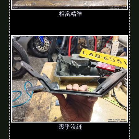
相當精準
幾乎沒縫