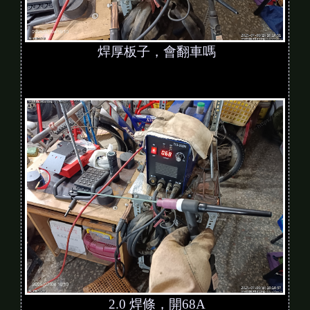
焊厚板子，會翻車嗎
2.0 焊條，開68A