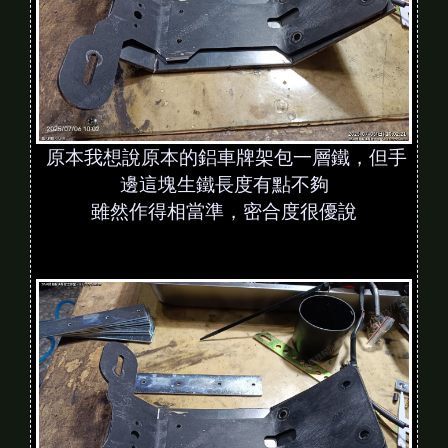
原本我想說原本的鋁車牌架包一層鐵，但手
邊這塊生鐵長度有點不夠
雖然作得相當準，密合度很優說