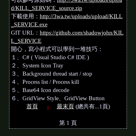
d/KILL_SERVICE_source.zip
下載使用：
http://3wa.tw/uploads/upload/KILL
_SERVICE.exe
GIT URL：
https://github.com/shadowjohn/KIL
L_SERVICE
開心，寫小程式可以學到一堆技巧：
１、C# ( Visual Studio C# IDE )
２、System Icon Tray
３、Background thread start / stop
４、Process list / Process kill
５、Base64 Icon decode
６、GridView Style、GridView Button
首頁
最末頁
(總共有...1頁)
1
第 1 頁