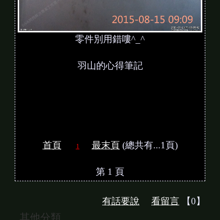
零件別用錯嘍^_^
羽山的心得筆記
首頁
最末頁
(總共有...1頁)
1
第 1 頁
有話要說
看留言
【0】
其他分類