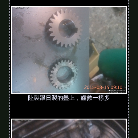
陸製跟日製的疊上，齒數一樣多