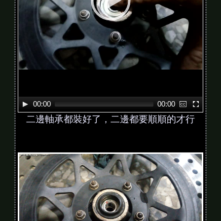
y
e
r
00:00
00:00
二邊軸承都裝好了，二邊都要順順的才行