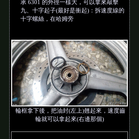
承 6301 的外徑一樣大，可以拿來敲擊
九、十字起子(最好是衝起)：拆速度線的
十字螺絲，在哈姆旁
輪框拿下後，把油封(左上)翹起來，速度齒
輪就可以拿起來(右邊那個)
V