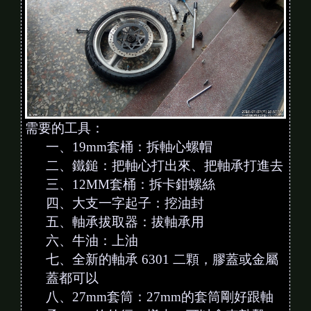
需要的工具：
一、19mm套桶：拆軸心螺帽
二、鐵鎚：把軸心打出來、把軸承打進去
三、12MM套桶：拆卡鉗螺絲
四、大支一字起子：挖油封
五、軸承拔取器：拔軸承用
六、牛油：上油
七、全新的軸承 6301 二顆，膠蓋或金屬
蓋都可以
八、27mm套筒：27mm的套筒剛好跟軸