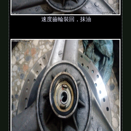
速度齒輪裝回，抹油