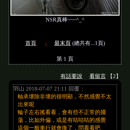
NSR真棒~~~^_^
首頁
最末頁
(總共有...1頁)
1
第 1 頁
有話要說
看留言
【2】
羽山 2018-07-07 21:11 回覆：
軸承壞除非壞的很明顯，不然感覺不太
出來呢
輪子左右搖看看，會有些不正常的擺
蕩，比如外偏，或是有咕咕咕的感覺
這個一般車行就會換了，問看看吧