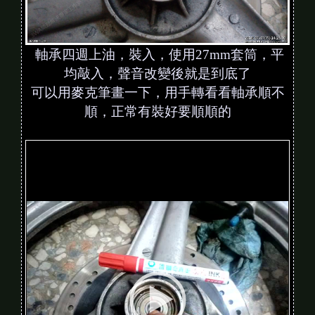
軸承四週上油，裝入，使用27mm套筒，平
均敲入，聲音改變後就是到底了
可以用麥克筆畫一下，用手轉看看軸承順不
順，正常有裝好要順順的
V
i
d
e
o
P
l
a
y