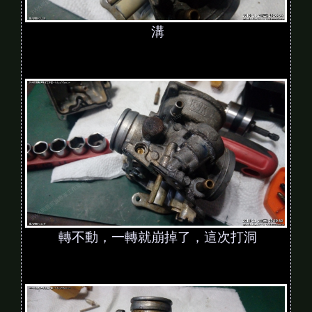
溝
轉不動，一轉就崩掉了，這次打洞