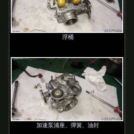
浮桶
加速泵浦座、彈簧、油封