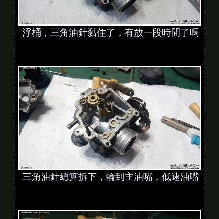
浮桶，三角油針黏住了，有放一段時間了嗎
三角油針總算拆下，輪到主油嘴，低速油嘴