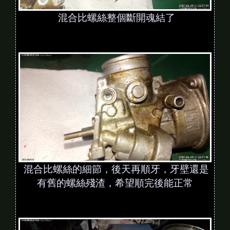
混合比螺絲整個斷開魂結了
混合比螺絲的細節，後天再順牙，牙壁還是
有舊的螺絲殘渣，希望順完後能正常