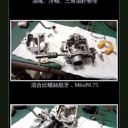
油嘴、浮桶、三角油針整理
混合比螺絲順牙，M6xP0.75