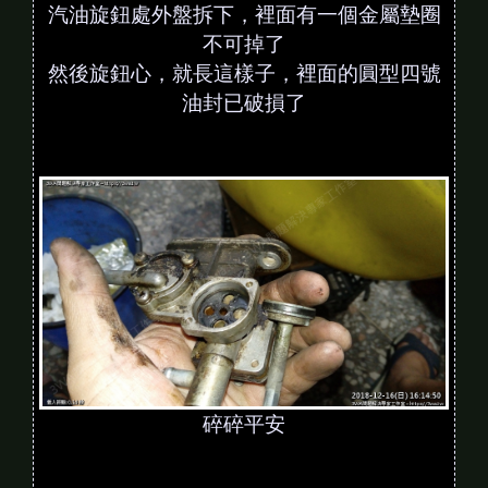
汽油旋鈕處外盤拆下，裡面有一個金屬墊圈
不可掉了
然後旋鈕心，就長這樣子，裡面的圓型四號
油封已破損了
碎碎平安