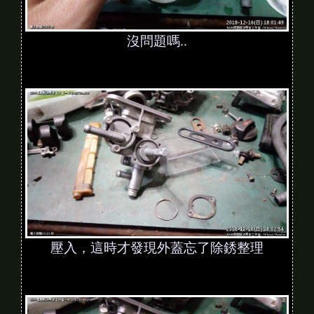
沒問題嗎..
壓入，這時才發現外蓋忘了除銹整理