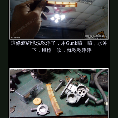
這條濾網也洗乾淨了，用Gunk噴一噴，水沖
一下，風槍一吹，就乾乾淨淨