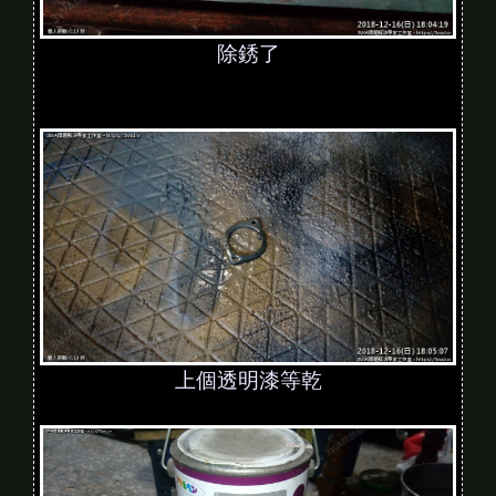
除銹了
上個透明漆等乾