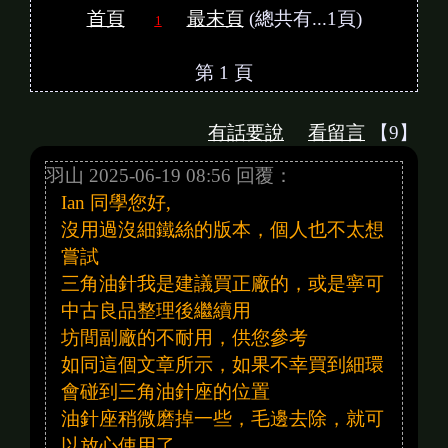
首頁
最末頁
(總共有...1頁)
1
第 1 頁
有話要說
看留言
【9】
羽山 2025-06-19 08:56 回覆：
Ian 同學您好,
沒用過沒細鐵絲的版本，個人也不太想
嘗試
三角油針我是建議買正廠的，或是寧可
中古良品整理後繼續用
坊間副廠的不耐用，供您參考
如同這個文章所示，如果不幸買到細環
會碰到三角油針座的位置
油針座稍微磨掉一些，毛邊去除，就可
以放心使用了