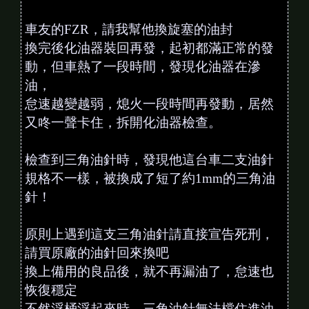
車友的FZR，請我幫他換旋塞的油封
換完後化油器裝回再發，起初都滿正常的發
動，但車熱了一段時間，發現化油器在滲
油，
怠速越變越弱，熄火一段時間再發動，居然
又咚一聲卡住，拆開化油器檢查。
檢查到三角油針時，發現他這台車二支油針
規格不一樣，被換成了短了約1mm的三角油
針！
原則上遇到這支三角油針請直接宣告死刑，
請買原廠的油針回來換吧
換上備用的良品後，就不再漏油了，怠速也
恢復穩定
不然浮桶浮起來時，三角油針無法檔住進油