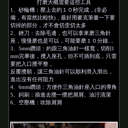
打磨大概需要這些工具
1、砂輪機：壓上去約１０秒完成，(非必
備，有當然比較快)，最好用麥克筆畫一下要
切掉的部分，才不會切歪切太多
2、銼刀：去除毛邊，也可以拿來磨三角針
座，慢慢磨也是可以，可能要磨１０分鐘…
3、5mm鑽頭：約跟三角油針一樣寬，切削1
mm完畢後，攪入座孔，但不可插到底，只需
要把入口攪平整，
反覆攪順，讓三角油針可以順利滑入滑出，
進出沒有任何阻力
4、6mm鑽頭：方便作三角油針座入口的導角
5、鉰刷：插進去攪一攪把屑屑、油汙清潔
6、空壓機：吹除屑屑