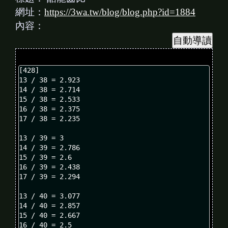
網址：
https://3wa.tw/blog/blog.php?id=1884
內容：
[428]

13 / 38 = 2.923

14 / 38 = 2.714

15 / 38 = 2.533

16 / 38 = 2.375

17 / 38 = 2.235

13 / 39 = 3

14 / 39 = 2.786

15 / 39 = 2.6

16 / 39 = 2.438

17 / 39 = 2.294

13 / 40 = 3.077

14 / 40 = 2.857

15 / 40 = 2.667

16 / 40 = 2.5
