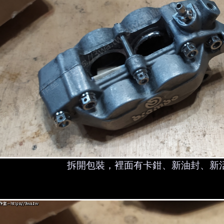
拆開包裝，裡面有卡鉗、新油封、新