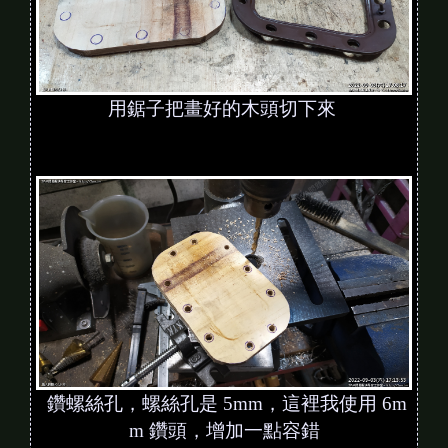
用鋸子把畫好的木頭切下來
鑽螺絲孔，螺絲孔是 5mm，這裡我使用 6m
m 鑽頭，增加一點容錯