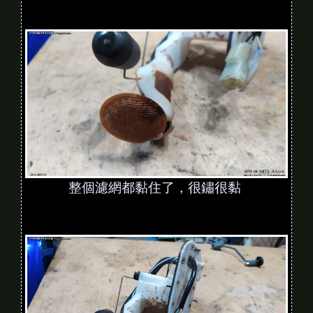
整個濾網都黏住了，很鏽很黏