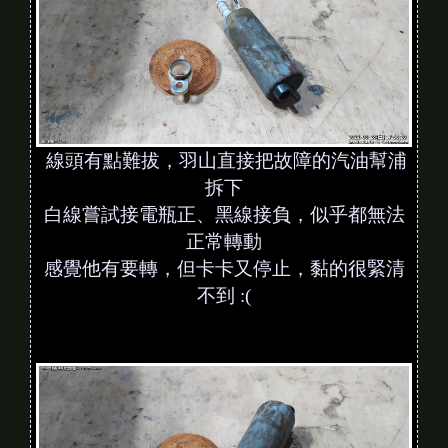
線頭有點難拔，羽山直接把故障的汽油幫浦
拆下
白線嘗試接電瓶正、黑線接負，似乎都無法
正常轉動
感覺他有要轉，但卡卡又停止，黏的很緊清
不到 :(