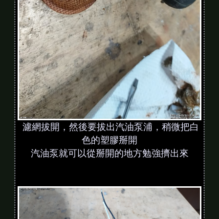
濾網拔開，然後要拔出汽油泵浦，稍微把白
色的塑膠掰開
汽油泵就可以從掰開的地方勉強擠出來