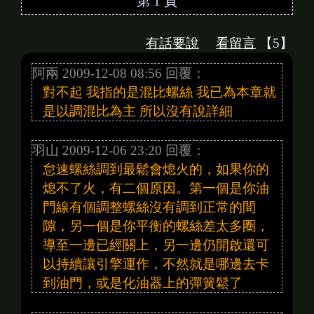
第 1 頁
有話要說
看留言
【5】
阿兩 2009-12-08 08:56 回覆：
對不起 我指的是混比螺絲 我已為本章就
是以調混比為主 所以沒有說詳細
羽山 2009-12-06 23:20 回覆：
怠速螺絲調到最鬆會熄火的，如果你的
熄不了火，有二個原因。第一個是你油
門線有個調整螺絲沒有調到正常的間
隙，另一個是你平衡的螺絲差太多圈，
導至一邊已經關上，另一邊仍開啟還可
以持續讓引擎運作，不然就是哪邊去卡
到油門，或是化油器上的彈簧鬆了