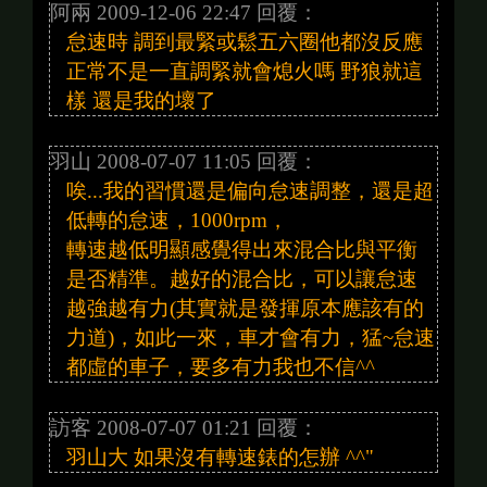
阿兩 2009-12-06 22:47 回覆：
怠速時 調到最緊或鬆五六圈他都沒反應
正常不是一直調緊就會熄火嗎 野狼就這
樣 還是我的壞了
羽山 2008-07-07 11:05 回覆：
唉...我的習慣還是偏向怠速調整，還是超
低轉的怠速，1000rpm，
轉速越低明顯感覺得出來混合比與平衡
是否精準。越好的混合比，可以讓怠速
越強越有力(其實就是發揮原本應該有的
力道)，如此一來，車才會有力，猛~怠速
都虛的車子，要多有力我也不信^^
訪客 2008-07-07 01:21 回覆：
羽山大 如果沒有轉速錶的怎辦 ^^"