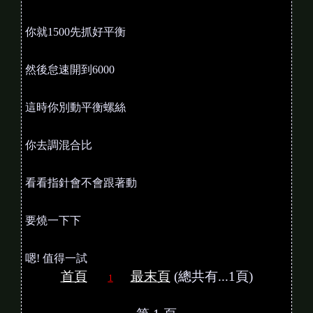
你就1500先抓好平衡
然後怠速開到6000
這時你別動平衡螺絲
你去調混合比
看看指針會不會跟著動
要燒一下下
嗯! 值得一試
首頁
最末頁
(總共有...1頁)
1