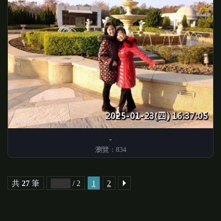
瀏覽：834
共
27
筆
/ 2
1
2