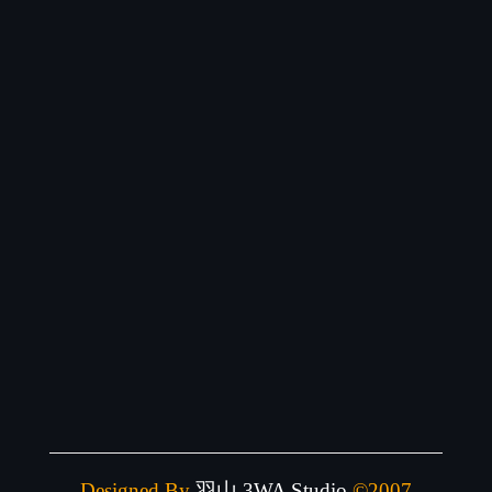
Designed By
羽山
3WA Studio
©2007