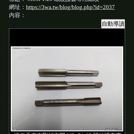
網址：
https://3wa.tw/blog/blog.php?id=2037
內容：