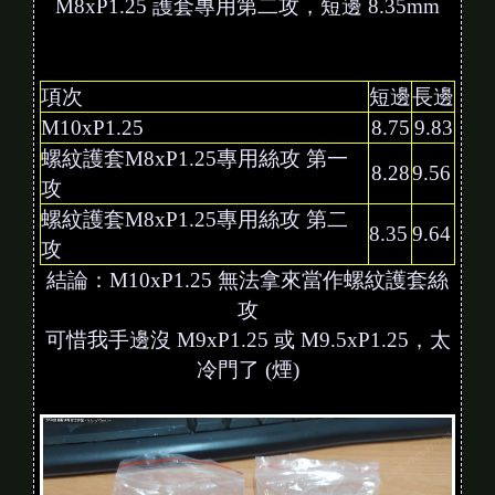
M8xP1.25 護套專用第二攻，短邊 8.35mm
項次
短邊
長邊
M10xP1.25
8.75
9.83
螺紋護套M8xP1.25專用絲攻 第一
8.28
9.56
攻
螺紋護套M8xP1.25專用絲攻 第二
8.35
9.64
攻
結論：M10xP1.25 無法拿來當作螺紋護套絲
攻
可惜我手邊沒 M9xP1.25 或 M9.5xP1.25，太
冷門了 (煙)