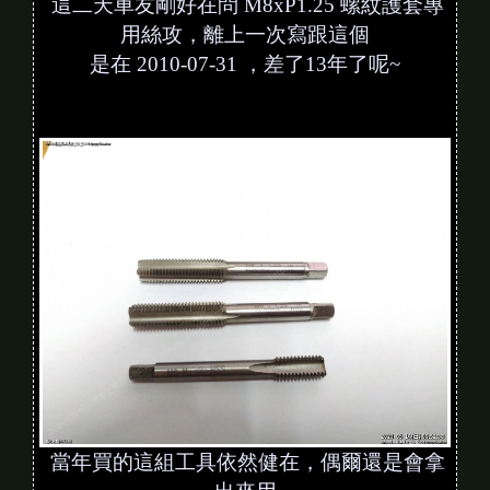
這二天車友剛好在問 M8xP1.25 螺紋護套專
用絲攻，離上一次寫跟這個
是在 2010-07-31 ，差了13年了呢~
當年買的這組工具依然健在，偶爾還是會拿