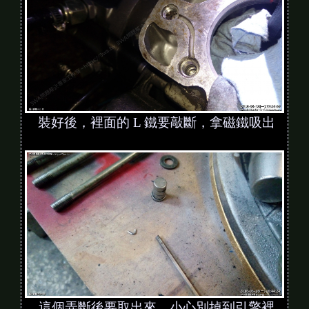
裝好後，裡面的 L 鐵要敲斷，拿磁鐵吸出
這個弄斷後要取出來，小心別掉到引擎裡