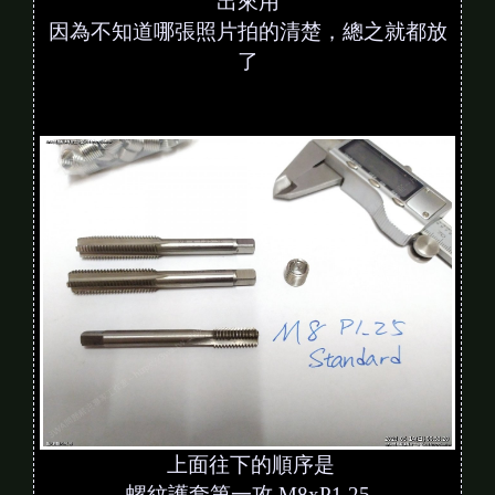
出來用
因為不知道哪張照片拍的清楚，總之就都放
了
上面往下的順序是
螺紋護套第一攻 M8xP1.25