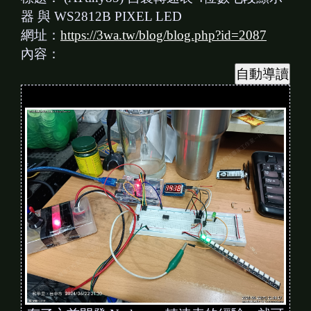
器 與 WS2812B PIXEL LED
網址：
https://3wa.tw/blog/blog.php?id=2087
內容：