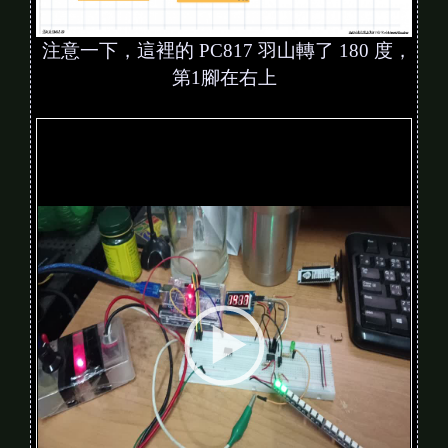
注意一下，這裡的 PC817 羽山轉了 180 度，
第1腳在右上
V
i
d
e
o
P
l
a
y
e
r