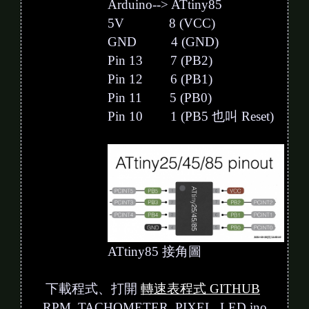
Arduino--> ATtiny85
5V 8 (VCC)
GND 4 (GND)
Pin 13 7 (PB2)
Pin 12 6 (PB1)
Pin 11 5 (PB0)
Pin 10 1 (PB5 也叫 Reset)
ATtiny85 接角圖
下載程式、打開
轉速表程式 GITHUB
RPM_TACHOMETER_PIXEL_LED.ino