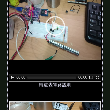
o
P
l
a
y
e
r
00:00
00:00
轉速表電路說明