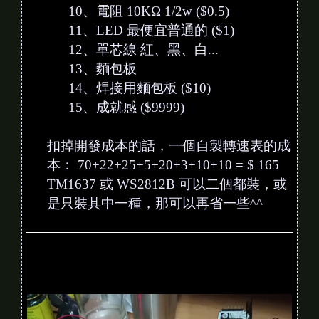
10、電阻 10KΩ 1/2w ($0.5)
11、LED 最便宜普通的 ($1)
12、單芯線 紅、黑、白...
13、麵包板
14、焊接用麵包板 ($10)
15、成就感 ($9999)
扣掉開發成本的話，一個自製轉速表的成
本： 70+22+25+5+20+3+10+10 = $ 165
TM1637 或 WS2812B 可以二個都裝，或
是只裝其中一種，那可以再省一些^^
V
i
d
e