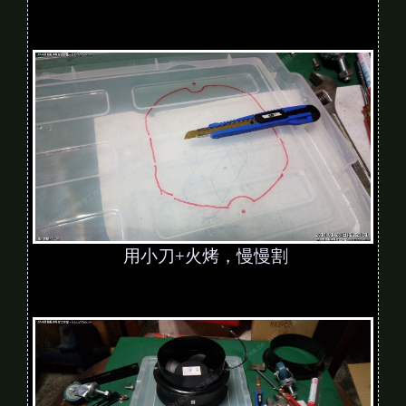
用小刀+火烤，慢慢割