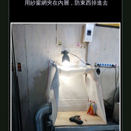
用紗窗網夾在內層，防東西掉進去