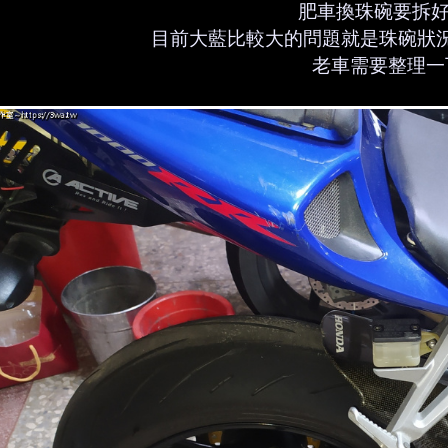
肥車換珠碗要拆好
阿澄姐
目前大藍比較大的問題就是珠碗狀
珠碗真的卡死的話，就是用長鑿刀一點一點慢慢敲，
老車需要整理一
一下，一不小心螺牙壞就麻煩了。
菜菜
我有看到你們用色紙補防塵墊，這是 DIY 小撇步嗎
丫賢
這個我也想問，因為像我的車有時候防塵墊老化，老
己想辦法對吧？
阿澄姐
臨時補救可以頂一下，但只要有機會，還是建議換新
還是要檢查有沒有漏油漏水。