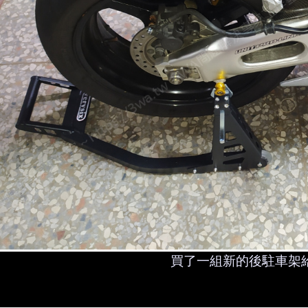
阿哲
喔對了，那你們這一拆，前輪跟卡鉗那些都要一次拆
該會嚇死。
菜菜
欸阿哲，英文不是還沒考完？你現在拆機車，英文單字都背得住嗎
嗎？
阿哲
哈哈哈菜菜你不要戳我啦，笑死，『三角台』英文要怎麼講啊
菜菜
買了一組新的後駐車架
是 triple tree 或 steering yoke 啦～這種時候學英文
丫賢