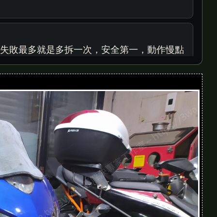
，失敗最多就是多拆一次，安全第一，動作慢點
珠碗要拆到三角台都分層了，真的假的？我平常只敢
，但步驟都差不多。用自製架撐車，比想像中還