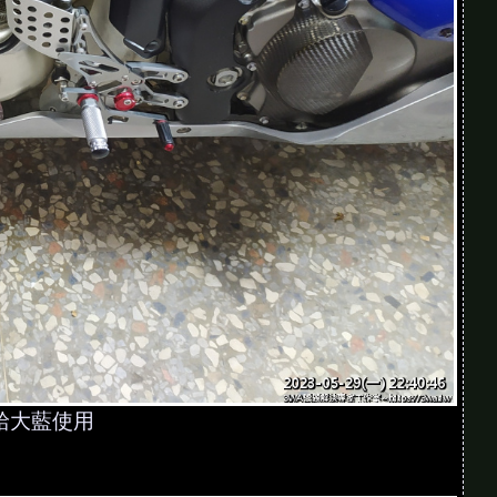
下來喔？我如果學會，下次偷拆家裡那台，爸應
？mechanical parts 不是你的罩門
？我都只會 triangle…欸不對齁。
給大藍使用
比較有動力齁？