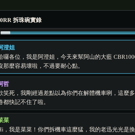
00RR 拆珠碗實錄
阿澄姐
哈囉各位，我是阿澄姐，今天來幫阿山的大藍 CBR10
沒那麼容易壞啦，不過要耐心點。
阿哲
欸笑死，我剛經過差點以為你們在解體機車咧，這麼
卷都快記不住了啦。
菜菜
Hi，我是菜菜！你們拆機車這麼猛，我的老迅光光是換個燈泡