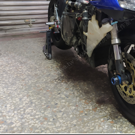
我有看到你們在用什麼角鋼、焊接什麼的，這樣真的
欸…
丫賢
嗯…對對對…我也很怕失手，阿澄姐你那個自製支架
輕易嘗試好了？
阿澄姐
如果沒經驗還是建議先用現成工具喔，自製零件要量
先。失敗案例我看多了，真的別硬上。
阿哲
欸那你們拆珠碗的時候打不開怎麼辦？我之前拆過腳
trick？