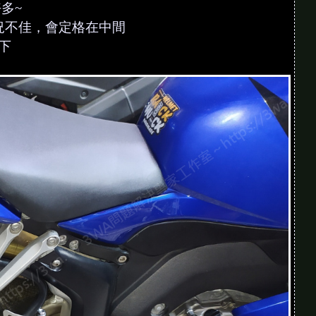
多~
況不佳，會定格在中間
而且別直接打螺牙，記得上面先鎖個舊螺帽保護
下
？還是其實應該直接換新的會比較好？
師傅都叫我換新的，不過臨時補救真的是只能自
件比較保險。像這次只是先用三秒膠黏補，後續