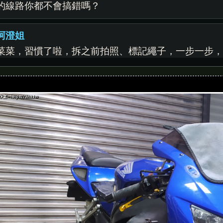
的線路你都不會搞錯嗎？
阿澄姐
菜菜，習慣了啦，拆之前拍照、標記繩子，一步一步
沒關係。
丫賢
大家好，我是丫賢。阿澄姐，這 CBR1000RR 的
拆腳踏車頭碗，這感覺門檻超高。
阿澄姐
丫賢，其實重機也是一樣道理，只是零件大顆重量重
穩，沒那麼難，重點是工具跟確定每顆螺絲有回家。
菜菜