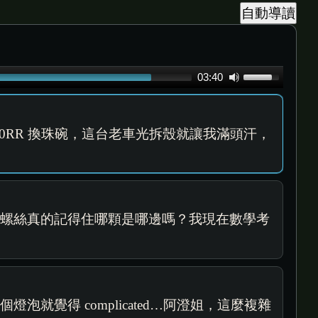
Use
03:40
Up/Down
Arrow
keys
00RR 換珠碗，這台老車光拆殼就讓我滿頭汗，
to
increase
or
decrease
多螺絲真的記得住哪顆是哪邊嗎？我現在數學考
volume.
就覺得 complicated…阿澄姐，這麼複雜