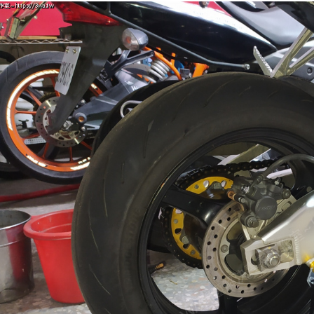
其實我也是邊看邊學，感覺每台車都不太一樣，下次
看？我會小心的！
阿澄姐
當然可以啊，下次有拆裝再 call 你們來體驗。今天先到
具準備齊全，別鐵齒硬上。