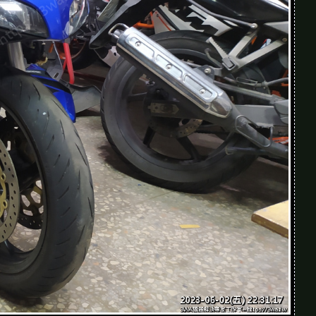
不會弄壞車嗎？我爸看到一定說這樣車會報銷
有什麼特別要注意的地方嗎？還是一般人還是別
好尺寸，結構要穩，最好有老手旁邊顧，安全優
踏車頭碗都差點砸壞手，笑死。是不是有什麼