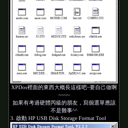
XPDos裡面的東西大概長這樣吧~要自己做啊
~~~~
如果有考過硬體丙級的朋友，寫個選單應該
不是難事^^
3. 啟動 HP USB Disk Storage Format Tool