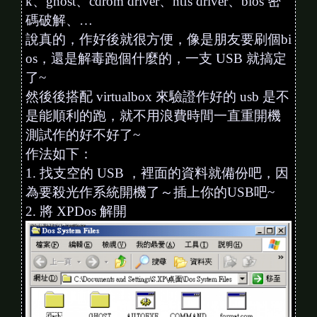
k、ghost、cdrom driver、ntfs driver、bios 密
碼破解、…
說真的，作好後就很方便，像是朋友要刷個bi
os，還是解毒跑個什麼的，一支 USB 就搞定
了~
然後後搭配 virtualbox 來驗證作好的 usb 是不
是能順利的跑，就不用浪費時間一直重開機
測試作的好不好了~
作法如下：
1. 找支空的 USB ，裡面的資料就備份吧，因
為要殺光作系統開機了～插上你的USB吧~
2. 將 XPDos 解開