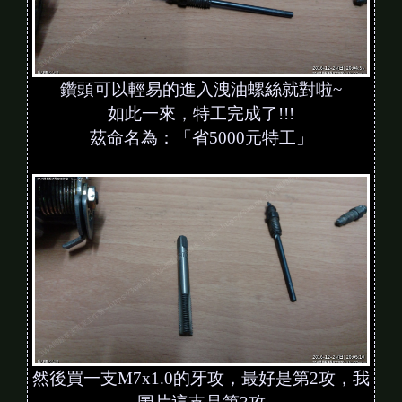
鑽頭可以輕易的進入洩油螺絲就對啦~
如此一來，特工完成了!!!
茲命名為：「省5000元特工」
然後買一支M7x1.0的牙攻，最好是第2攻，我