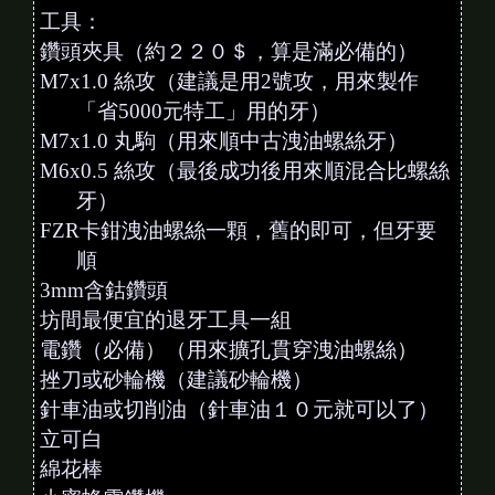
工具：
鑽頭夾具（約２２０＄，算是滿必備的）
M7x1.0 絲攻（建議是用2號攻，用來製作
「省5000元特工」用的牙）
M7x1.0 丸駒（用來順中古洩油螺絲牙）
M6x0.5 絲攻（最後成功後用來順混合比螺絲
牙）
FZR卡鉗洩油螺絲一顆，舊的即可，但牙要
順
3mm含鈷鑽頭
坊間最便宜的退牙工具一組
電鑽（必備）（用來擴孔貫穿洩油螺絲）
挫刀或砂輪機（建議砂輪機）
針車油或切削油（針車油１０元就可以了）
立可白
綿花棒