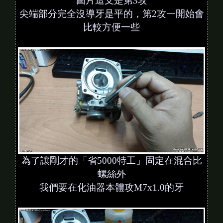
圖片這支是第3攻
尖端部分完全沒導牙是平的，第2攻一開始會
比較方便一些
為了讓剛才的「省5000特工」固定在混合比
螺絲外
我們要在化油器本體攻M7x1.0的牙