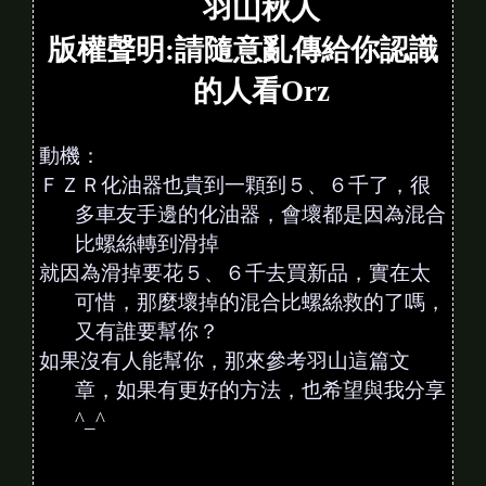
羽山秋人
版權聲明
:
請隨意亂傳給你認識
的人看
Orz
動機：
ＦＺＲ化油器也貴到一顆到５、６千了，很
多車友手邊的化油器，會壞都是因為混合
比螺絲轉到滑掉
就因為滑掉要花５、６千去買新品，實在太
可惜，那麼壞掉的混合比螺絲救的了嗎，
又有誰要幫你？
如果沒有人能幫你，那來參考羽山這篇文
章，如果有更好的方法，也希望與我分享
^_^