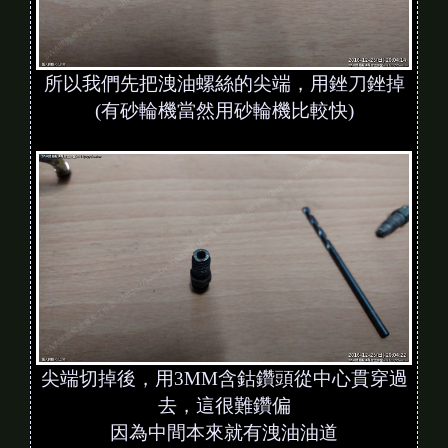
所以我們先把洩油螺絲的尖端，用銼刀銼掉
(有砂輪機當然用砂輪機比較快)
尖端切掉後，用3MM含鈷鑽頭從中心貫穿過
去，這很難鑽偏
因為中間本來就有洩油油道