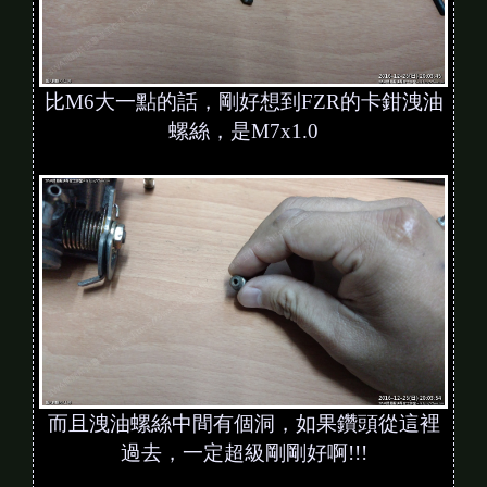
比M6大一點的話，剛好想到FZR的卡鉗洩油
螺絲，是M7x1.0
而且洩油螺絲中間有個洞，如果鑽頭從這裡
過去，一定超級剛剛好啊!!!