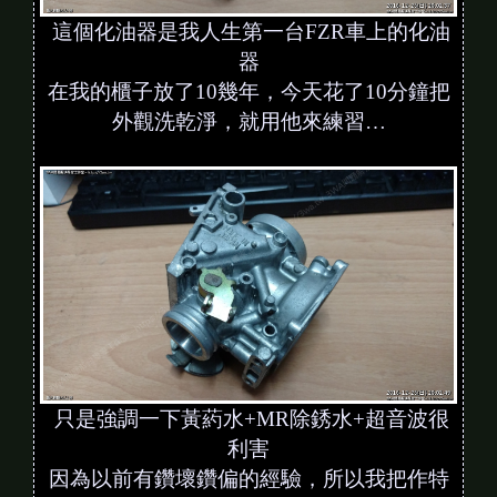
這個化油器是我人生第一台FZR車上的化油
器
在我的櫃子放了10幾年，今天花了10分鐘把
外觀洗乾淨，就用他來練習…
只是強調一下黃葯水+MR除銹水+超音波很
利害
因為以前有鑽壞鑽偏的經驗，所以我把作特