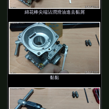
綿花棒尖端沾潤滑油進去黏屑
黏黏