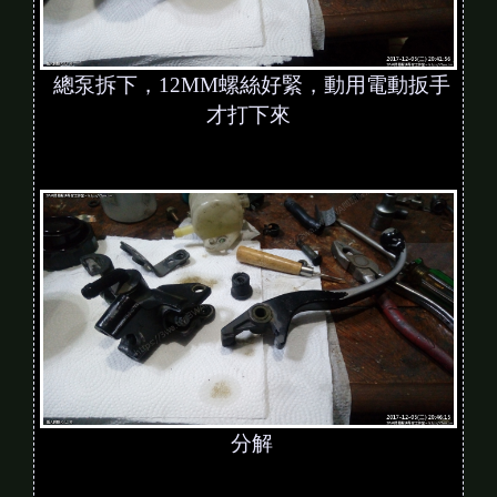
總泵拆下，12MM螺絲好緊，動用電動扳手
才打下來
分解