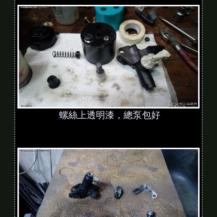
螺絲上透明漆，總泵包好