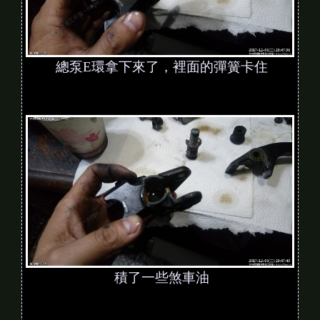
總泵E環拿下來了，裡面的彈簧卡住
積了一些煞車油