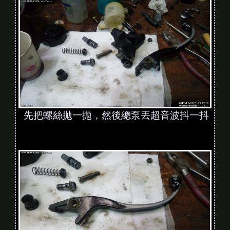
先把螺絲拋一拋，然後總泵丟超音波抖一抖