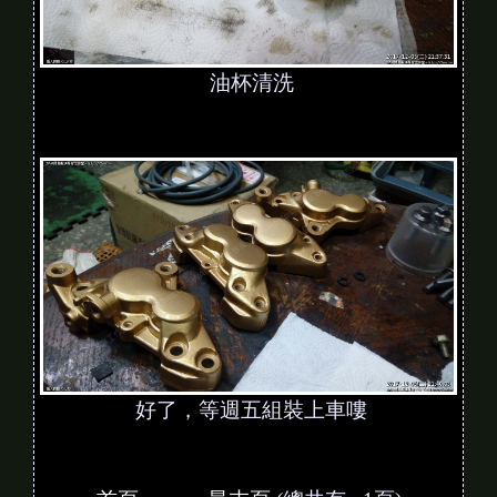
油杯清洗
好了，等週五組裝上車嘍