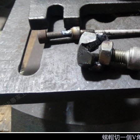
螺帽切一個V