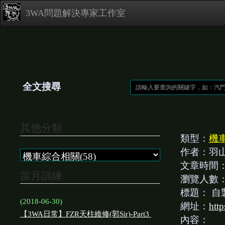
3WA問題解決專家工作室
全文搜尋
其他分類
類型：
機
作者：羽
文章時間
當月訓練
瀏覽人數
標題：
自
(2018-06-30)
網址：
htt
【3WA日常】FZR天柱維修(郭Sir)-Part3
內容：