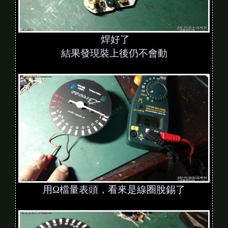
焊好了
結果發現裝上後仍不會動
用Ω檔量表頭，看來是線圈脫錫了