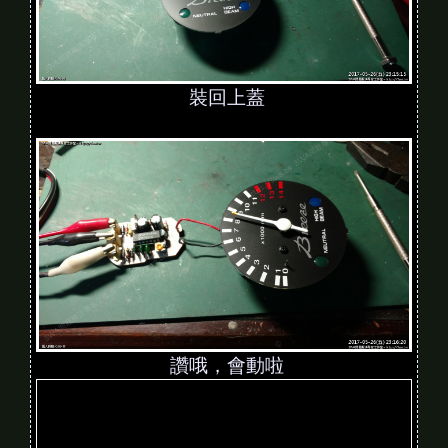
裝回上蓋
讚哦，會動啦
V
i