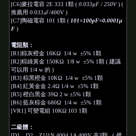
[C6]麥拉電容 2E 333 1顆 (
0.033µF / 250V
) (
推薦用 0.033㎌/400V )
[C7]陶磁電容 101 1顆 (
101=100pF=0.0001
µ
F
)
電阻類：
[R1]棕灰橙金 18KΩ 1/4 w ±5% 1顆
[R2]棕綠黃金 150KΩ 1/8 w ±5% 1顆 ( 建議
可以用 1/4 w 的 )
[R3] 棕黑橙金 10KΩ 1/4 w ±5% 1顆
[R4] 紅黃金金 2.4Ω 1/4 w ±5% 1顆
[R5] 橙白黑金 39Ω 2 w ±5% 1顆
[R6] 藍灰棕金 680Ω 1/4 w ±5% 1顆
[VR1] 可變電組 10KΩ 103 1顆
二級體：
[D1、D2、Z1]1N 4004 1A 400V 共3顆 (
推