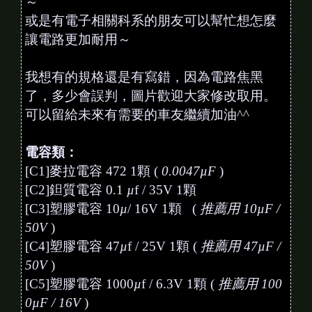
～
或是有電子相關科系的朋友可以幫忙想怎麼
讓電路更加耐用～
我想有的規格還是有寫錯，因為電路焦黑
了，多少會誤判，圖片歡迎大家修改取用。
可以留給未來有需要的車友繼續加油^^
電容類：
[C1]麥拉電容 472 1顆 (
0.0047
µ
F
)
[C2]鉭質電容 0.1
µ
f / 35V 1顆
[C3]塑膠電容 10
µ
/ 16V 1顆 (
推薦用 10
µ
F /
50V
)
[C4]塑膠電容 47
µ
f / 25V 1顆 (
推薦用 47
µ
F /
50V
)
[C5]塑膠電容 1000
µ
f / 6.3V 1顆 (
推薦用 100
0
µ
F / 16V
)