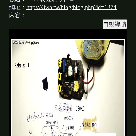
網址：
https://3wa.tw/blog/blog.php?id=1374
內容：