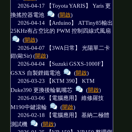
2026-04-17 【Toyota YARIS】
Yaris 更
換搖控器電池
(
開啟
)
2026-04-14 【Arduino】
ATTiny85輸出
25KHz有占空比的 PWM 控制四線式風扇
(
開啟
)
2026-04-07 【3WA日常】
光陽單二卡
鉗(歐Sir)
(
開啟
)
2026-04-04 【Suzuki GSXS-1000F】
GSXS 自製鋰鐵電池
(
開啟
)
2026-03-23 【KTM 390】
KTM
Duke390 更換後輪氣嘴芯
(
開啟
)
2026-03-06 【電腦應用】
維修羅技
M190中鍵滾輪
(
開啟
)
2026-02-18 【電腦應用】
基納二極體
測試機
(
開啟
)