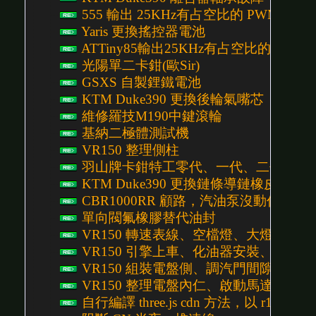
555 輸出 25KHz有占空比的 PWM 控
Yaris 更換搖控器電池
ATTiny85輸出25KHz有占空比的 PW
光陽單二卡鉗(歐Sir)
GSXS 自製鋰鐵電池
KTM Duke390 更換後輪氣嘴芯
維修羅技M190中鍵滾輪
基納二極體測試機
VR150 整理側柱
羽山牌卡鉗特工零代、一代、二代、三
KTM Duke390 更換鏈條導鏈橡皮
CBR1000RR 顧路，汽油泵沒動作
單向閥氟橡膠替代油封
VR150 轉速表線、空檔燈、大燈、側殼、下護
VR150 引擎上車、化油器安裝、腳踏、前齒
VR150 組裝電盤側、調汽門間隙、安裝啟動
VR150 整理電盤內仁、啟動馬達、電盤線組 
自行編譯 three.js cdn 方法，以 r155 為