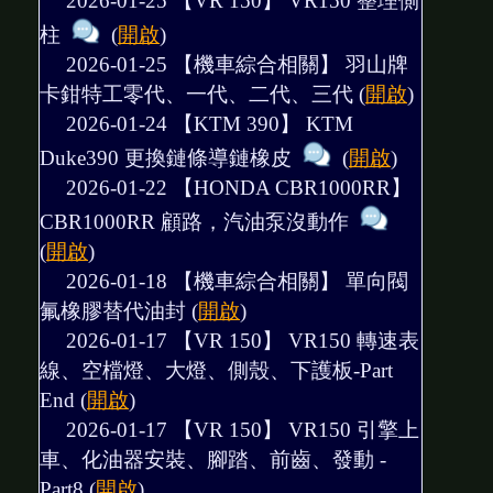
2026-01-25 【VR 150】
VR150 整理側
柱
(
開啟
)
2026-01-25 【機車綜合相關】
羽山牌
卡鉗特工零代、一代、二代、三代
(
開啟
)
2026-01-24 【KTM 390】
KTM
Duke390 更換鏈條導鏈橡皮
(
開啟
)
2026-01-22 【HONDA CBR1000RR】
CBR1000RR 顧路，汽油泵沒動作
(
開啟
)
2026-01-18 【機車綜合相關】
單向閥
氟橡膠替代油封
(
開啟
)
2026-01-17 【VR 150】
VR150 轉速表
線、空檔燈、大燈、側殼、下護板-Part
End
(
開啟
)
2026-01-17 【VR 150】
VR150 引擎上
車、化油器安裝、腳踏、前齒、發動 -
Part8
(
開啟
)